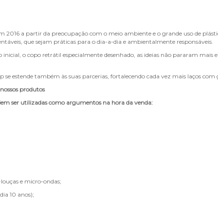
m 2016 a partir da preocupação com o meio ambiente e o grande uso de plásti
entáveis, que sejam práticas para o dia-a-dia e ambientalmente responsáveis.
 inicial, o copo retrátil especialmente desenhado, as ideias não pararam mais e
se estende também às suas parcerias, fortalecendo cada vez mais laços com gr
s nossos produtos
odem ser utilizadas como argumentos na hora da venda:
-louças e micro-ondas;
ia 10 anos);