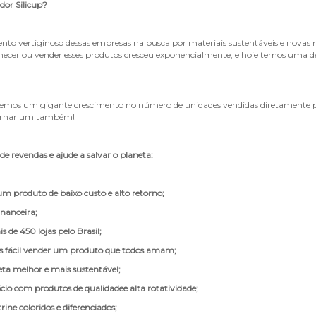
dor Silicup?
nto vertiginoso dessas empresas na busca por materiais sustentáveis e novas 
necer ou vender esses produtos cresceu exponencialmente, e hoje temos uma d
ivemos um gigante crescimento no número de unidades vendidas diretamente p
 tornar um também!
de revendas e ajude a salvar o planeta:
 produto de baixo custo e alto retorno;
inanceira;
 de 450 lojas pelo Brasil;
s fácil vender um produto que todos amam;
ta melhor e mais sustentável;
cio com produtos de qualidadee alta rotatividade;
ine coloridos e diferenciados;