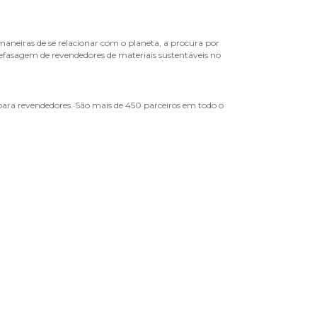
maneiras de se relacionar com o planeta, a procura por
efasagem de revendedores de materiais sustentáveis no
ara revendedores. São mais de 450 parceiros em todo o