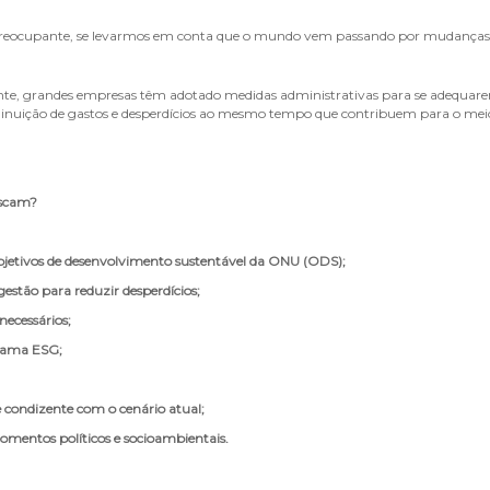
preocupante, se levarmos em conta que o mundo vem passando por mudanças dr
mente, grandes empresas têm adotado medidas administrativas para se adequa
minuição de gastos e desperdícios ao mesmo tempo que contribuem para o me
uscam?
bjetivos de desenvolvimento sustentável da ONU (ODS);
gestão para reduzir desperdícios;
necessários;
rama ESG;
ondizente com o cenário atual;
mentos políticos e socioambientais.