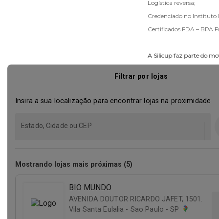
Logística reversa;
Credenciado no Instituto l
Certificados FDA – BPA F
A Silicup faz parte do m