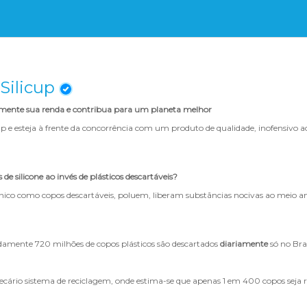
Silicup
umente sua renda e contribua para um planeta melhor
up e esteja à frente da concorrência com um produto de qualidade, inofensivo 
de silicone ao invés de plásticos descartáveis?
único como copos descartáveis, poluem, liberam substãncias nocivas ao meio 
amente 720 milhões de copos plásticos são descartados
diariamente
só no Bra
recário sistema de reciclagem, onde estima-se que apenas 1 em 400 copos seja 