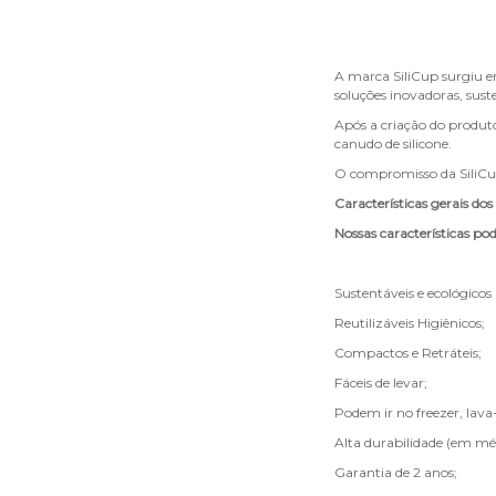
A marca SiliCup surgiu e
soluções inovadoras, sust
Após a criação do produto
canudo de silicone.
O compromisso da SiliCup 
Características gerais do
Nossas características p
Sustentáveis e ecológicos
Reutilizáveis Higiênicos;
Compactos e Retráteis;
Fáceis de levar;
Podem ir no freezer, lava
Alta durabilidade (em méd
Garantia de 2 anos;