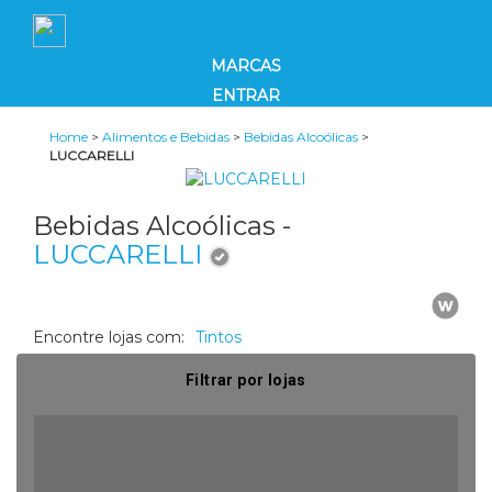
MARCAS
ENTRAR
Home
>
Alimentos e Bebidas
>
Bebidas Alcoólicas
>
LUCCARELLI
Bebidas Alcoólicas -
LUCCARELLI
Encontre lojas com:
Tintos