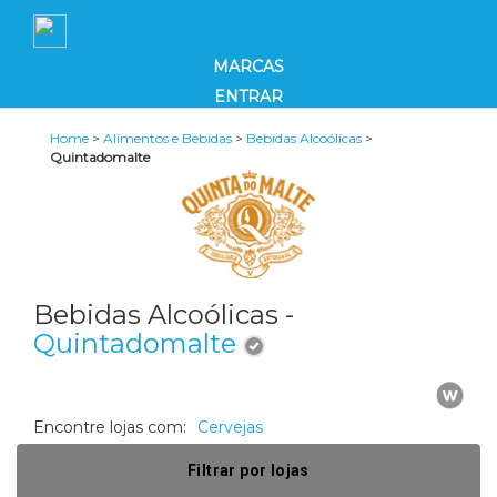
MARCAS
ENTRAR
Home
>
Alimentos e Bebidas
>
Bebidas Alcoólicas
>
Quintadomalte
Bebidas Alcoólicas -
Quintadomalte
Encontre lojas com:
Cervejas