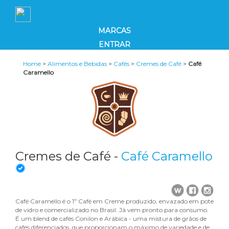
MARCAS
ENTRAR
Home
>
Alimentos e Bebidas
>
Cafés
>
Cremes de Café
>
Café
Caramello
Cremes de Café -
Café Caramello
Café Caramello é o 1º Café em Creme produzido, envazado em pote
de vidro e comercializado no Brasil. Já vem pronto para consumo.
É um blend de cafés Conilon e Arábica - uma mistura de grãos de
cafés diferenciados, que proporcionam o máximo de variedade e de