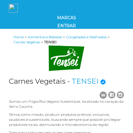
MARCAS
ENTRAR
Home
>
Alimentos e Bebidas
>
Congelados e Resfriados
>
Carnes Vegetais
>
TENSEI
Carnes Vegetais -
TENSEI
Somos um Frigorífico Vegano Sustentável, localizado no coração da
Serra Gaúcha.
Temos como missão, produzir produtos práticos, inclusivos,
saudáveis e sustentáveis, buscando sempre que possível privilegiar
produtores locais, estimulando a microeconomia da região.
Toda nossa linha seguem as seguintes premissas: