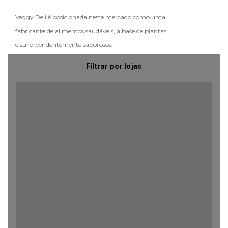
Veggy Deli é posicionada neste mercado como uma
fabricante de alimentos saudáveis, à base de plantas
e surpreendentemente saborosos.