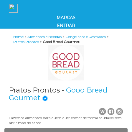
MARCAS
ENTRAR
Home
>
Alimentos e Bebidas
>
Congelados e Resfriados
>
Pratos Prontos
>
Good Bread Gourmet
Pratos Prontos -
Good Bread
Gourmet
Fazemos alimentos para quem quer comer de forma saudável sem
abrir mão do sabor.