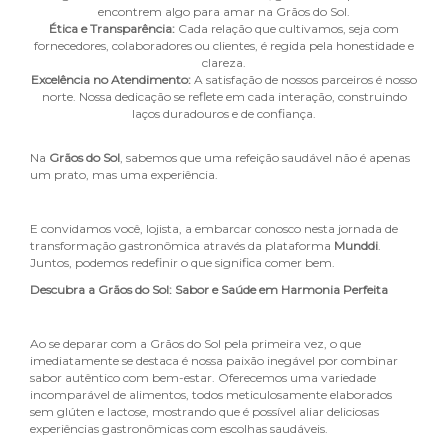
encontrem algo para amar na Grãos do Sol.
Ética e Transparência
:
Cada relação que cultivamos, seja com
fornecedores, colaboradores ou clientes, é regida pela honestidade e
clareza.
Excelência no Atendimento
:
A satisfação de nossos parceiros é nosso
norte. Nossa dedicação se reflete em cada interação, construindo
laços duradouros e de confiança.
Na
Grãos do Sol
, sabemos que uma refeição saudável não é apenas
um prato, mas uma experiência.
E convidamos você, lojista, a embarcar conosco nesta jornada de
transformação gastronômica através da plataforma
Munddi
.
Juntos, podemos redefinir o que significa comer bem.
Descubra a Grãos do Sol: Sabor e Saúde em Harmonia Perfeita
Ao se deparar com a Grãos do Sol pela primeira vez, o que
imediatamente se destaca é nossa paixão inegável por combinar
sabor autêntico com bem-estar. Oferecemos uma variedade
incomparável de alimentos, todos meticulosamente elaborados
sem glúten e lactose, mostrando que é possível aliar deliciosas
experiências gastronômicas com escolhas saudáveis.