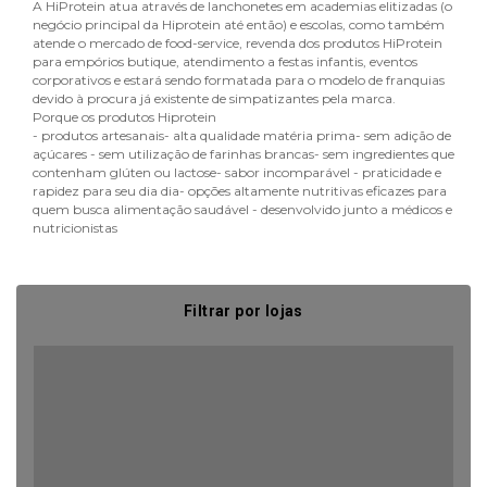
A HiProtein atua através de lanchonetes em academias elitizadas (o
negócio principal da Hiprotein até então) e escolas, como também
atende o mercado de food-service, revenda dos produtos HiProtein
para empórios butique, atendimento a festas infantis, eventos
corporativos e estará sendo formatada para o modelo de franquias
devido à procura já existente de simpatizantes pela marca.
Porque os produtos Hiprotein
- produtos artesanais- alta qualidade matéria prima- sem adição de
açúcares - sem utilização de farinhas brancas- sem ingredientes que
contenham glúten ou lactose- sabor incomparável - praticidade e
rapidez para seu dia dia- opções altamente nutritivas eficazes para
quem busca alimentação saudável - desenvolvido junto a médicos e
nutricionistas