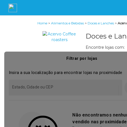
Home
>
Alimentos e Bebidas
>
Doces e Lanches
>
Acerv
Doces e Lan
Encontre lojas com: