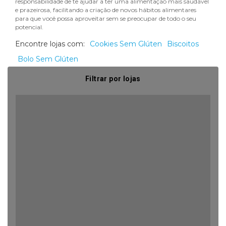
responsabilidade de te ajudar a ter uma alimentação mais saudável
e prazeirosa, facilitando a criação de novos hábitos alimentares
para que você possa aproveitar sem se preocupar de todo o seu
potencial.
Encontre lojas com:
Cookies Sem Glúten
Biscoitos
Bolo Sem Glúten