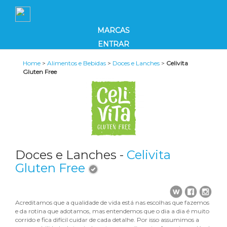
MARCAS
ENTRAR
Home
>
Alimentos e Bebidas
>
Doces e Lanches
>
Celivita
Gluten Free
Doces e Lanches -
Celivita
Gluten Free
Acreditamos que a qualidade de vida está nas escolhas que fazemos
e da rotina que adotamos, mas entendemos que o dia a dia é muito
corrido e fica difícil cuidar de cada detalhe. Por isso assumimos a