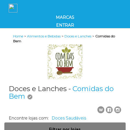
MARCAS
ENTRAR
Home
>
Alimentos e Bebidas
>
Doces e Lanches
>
Comidas do
Bem
Doces e Lanches -
Comidas do
Bem
Encontre lojas com:
Doces Saudáveis