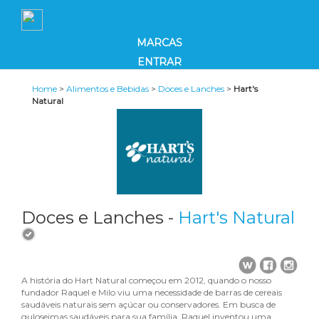
MARCAS
ENTRAR
Home
>
Alimentos e Bebidas
>
Doces e Lanches
>
Hart's
Natural
Doces e Lanches -
Hart's Natural
A história do Hart Natural começou em 2012, quando o nosso
fundador Raquel e Milo viu uma necessidade de barras de cereais
saudáveis ​​naturais sem açúcar ou conservadores. Em busca de
guloseimas saudáveis ​​para sua família, Raquel inventou uma