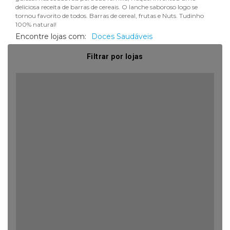
deliciosa receita de barras de cereais. O lanche saboroso logo se
tornou favorito de todos. Barras de cereal, frutas e Nuts. Tudinho
100% natural!
Encontre lojas com:
Doces Saudáveis