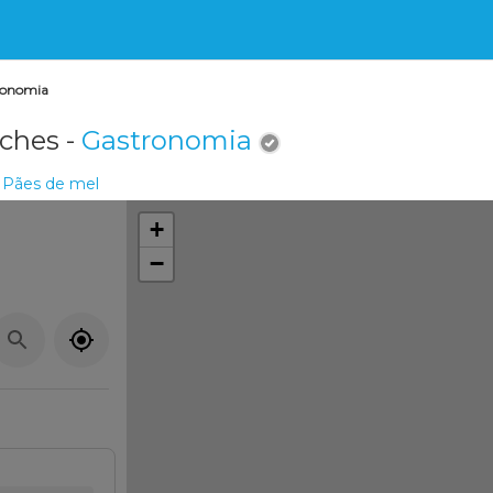
ronomia
ches -
Gastronomia
Pães de mel