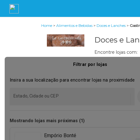
Home
>
Alimentos e Bebidas
>
Doces e Lanches
>
Gast
Doces e Lan
Encontre lojas com: