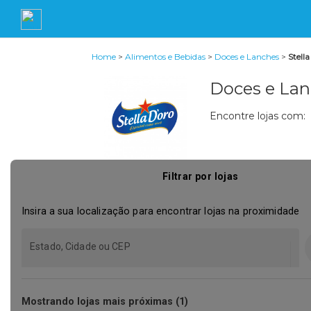
Home
>
Alimentos e Bebidas
>
Doces e Lanches
>
Stell
Doces e Lan
Encontre lojas com: