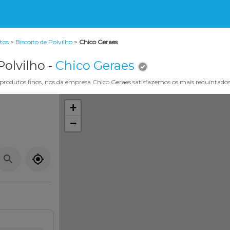
itos
>
Biscoito de Polvilho
>
Chico Geraes
Polvilho -
Chico Geraes
rodutos finos, nos da empresa Chico Geraes satisfazemos os mais requintados