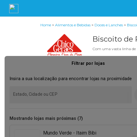
Home
>
Alimentos e Bebidas
>
Doces e Lanches
>
Bisco
Biscoito de 
Com uma vasta linha de p