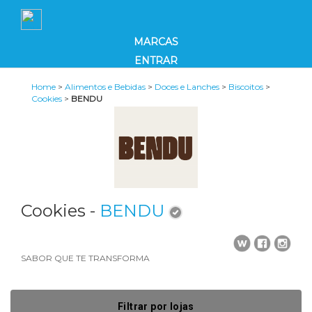
MARCAS
ENTRAR
Home
>
Alimentos e Bebidas
>
Doces e Lanches
>
Biscoitos
>
Cookies
>
BENDU
Cookies -
BENDU
SABOR QUE TE TRANSFORMA