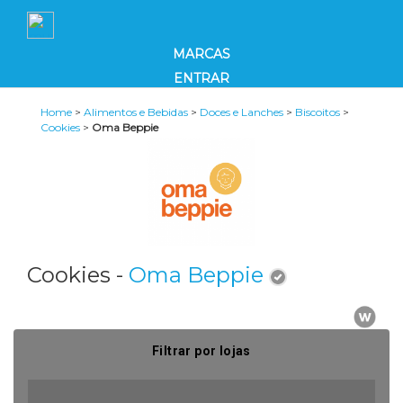
MARCAS
ENTRAR
Home
>
Alimentos e Bebidas
>
Doces e Lanches
>
Biscoitos
>
Cookies
>
Oma Beppie
Cookies -
Oma Beppie