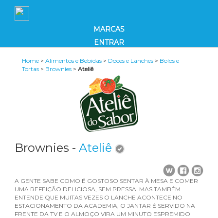
MARCAS
ENTRAR
Home
>
Alimentos e Bebidas
>
Doces e Lanches
>
Bolos e
Tortas
>
Brownies
>
Ateliê
Brownies -
Ateliê
A GENTE SABE COMO É GOSTOSO SENTAR À MESA E COMER
UMA REFEIÇÃO DELICIOSA, SEM PRESSA. MAS TAMBÉM
ENTENDE QUE MUITAS VEZES O LANCHE ACONTECE NO
ESTACIONAMENTO DA ACADEMIA, O JANTAR É SERVIDO NA
FRENTE DA TV E O ALMOÇO VIRA UM MINUTO ESPREMIDO