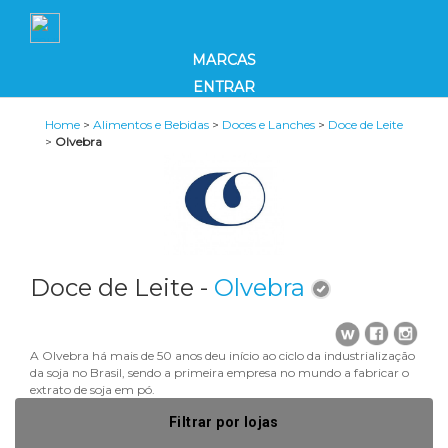
MARCAS
ENTRAR
Home
>
Alimentos e Bebidas
>
Doces e Lanches
>
Doce de Leite
>
Olvebra
Doce de Leite -
Olvebra
A Olvebra há mais de 50 anos deu início ao ciclo da industrialização
da soja no Brasil, sendo a primeira empresa no mundo a fabricar o
extrato de soja em pó.