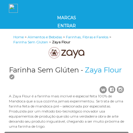
MARCAS
ENTRAR
Home
>
Alimentos e Bebidas
>
Farinhas, Fibras e Farelos
>
Farinha Sem Glúten
>
Zaya Flour
Farinha Sem Glúten -
Zaya Flour
A Zaya Flour é a farinha mais incrível e especial feita 100% de
Mandioca que a sua cozinha jamais experimentou. Se trata de uma
farinha feita de mandioca pré – selecionada por especialistas.
Produzida por um método bio-tecnológico inovador usa
equipamentos de produção que são uma verdadeira obra de arte
deixando seu produto inigualável, chegando a ser muito próxima de
uma farinha de trigo.