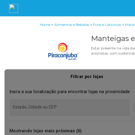
Home
>
Alimentos e Bebidas
>
Frios e Laticínios
>
Mante
Manteigas e
Estar presente na vida da
acionistas, com sustentab