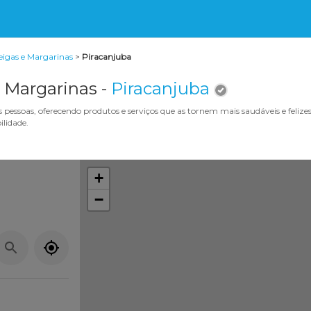
igas e Margarinas
>
Piracanjuba
 Margarinas -
Piracanjuba
s pessoas, oferecendo produtos e serviços que as tornem mais saudáveis e felize
ilidade.