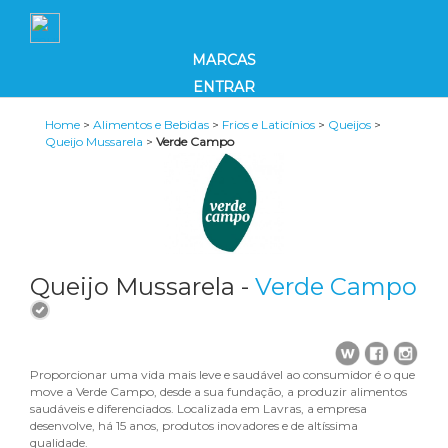
MARCAS
ENTRAR
Home
>
Alimentos e Bebidas
>
Frios e Laticínios
>
Queijos
>
Queijo Mussarela
>
Verde Campo
Queijo Mussarela -
Verde Campo
Proporcionar uma vida mais leve e saudável ao consumidor é o que
move a Verde Campo, desde a sua fundação, a produzir alimentos
saudáveis e diferenciados. Localizada em Lavras, a empresa
desenvolve, há 15 anos, produtos inovadores e de altíssima
qualidade.