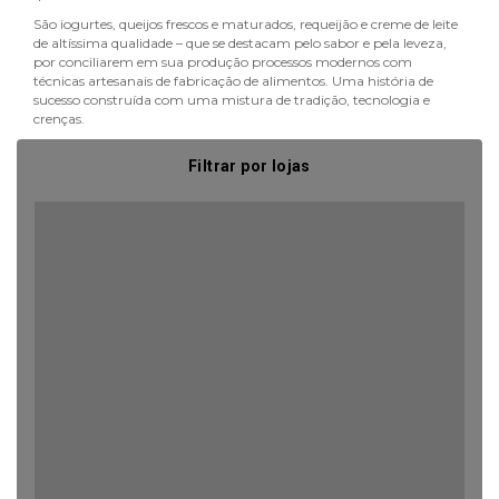
São iogurtes, queijos frescos e maturados, requeijão e creme de leite
de altíssima qualidade – que se destacam pelo sabor e pela leveza,
por conciliarem em sua produção processos modernos com
técnicas artesanais de fabricação de alimentos. Uma história de
sucesso construída com uma mistura de tradição, tecnologia e
crenças.