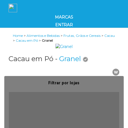
MARCAS
ENTRAR
Home
>
Alimentos e Bebidas
>
Frutas, Grãos e Cereais
>
Cacau
>
Cacau em Pó
>
Granel
Cacau em Pó -
Granel