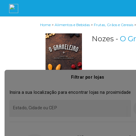
Home
>
Alimentos e Bebidas
>
Frutas, Grãos e Cereais
Nozes -
O Gr