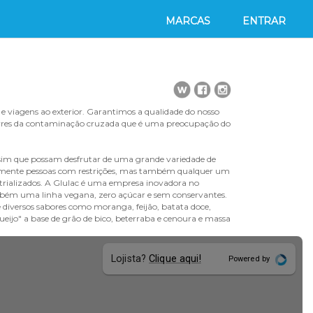
MARCAS
ENTRAR
as e viagens ao exterior. Garantimos a qualidade do nosso
ivres da contaminação cruzada que é uma preocupação do
e sim que possam desfrutar de uma grande variedade de
 somente pessoas com restrições, mas também qualquer um
trializados. A Glulac é uma empresa inovadora no
ambém uma linha vegana, zero açúcar e sem conservantes.
de diversos sabores como moranga, feijão, batata doce,
ueijo" a base de grão de bico, beterraba e cenoura e massa