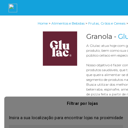
Home
>
Alimentos e Bebidas
>
Frutas, Grãos e Cereais
Granola -
Gl
A Glulac atua hoje com gra
produto, bem como sua c
público celíaco em especia
Nosso objetivo é fazer c
produtos saudáveis, que 
que queira alimentar-se 
segmento de produtos nat
Busca utilizar dos melhor
beterraba, espinafre, ame
de pizza feita a partir de