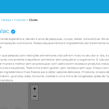
>
Cereais
>
Granola
>
Glulac
ulac
nde experiência, devido à anos de pesquisas, cursos, testes, consultorias, feir
omposição nutricional. Nossos equipamentos e ingredientes são totalmente l
l.
om que pessoas com restrições alimentares não sofram mais no seu dia-a- dia, 
trarão novamente o equilíbrio alimentar sem prejudicar o organismo. E não
de maneira melhor sem se preocupar com aditivos em excesso e produtos indus
urais e saudáveis. Toda linha é sem glúten, sem lácteos e sem soja. Possui t
es ingredientes e mais frescos para obter sabores deliciosos. Produtos: snakcs 
ndoim, granolas, pães, brownie, cookies e uma linha de congelados (pães de "q
 mandioca.