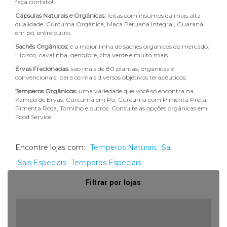
faça contato!
Cápsulas Naturais e Orgânicas:
feitas com insumos da mais alta
qualidade. Cúrcuma Orgânica, Maca Peruana Integral, Guaraná
em pó, entre outro.
Sachês Orgânicos:
é a maior linha de sachês orgânicos do mercado:
Hibisco, cavalinha, gengibre, chá verde e muito mais.
Ervas Fracionadas:
são mais de 80 plantas, orgânicas e
convencionais, para os mais diversos objetivos terapêuticos;
Temperos Orgânicos:
uma variedade que você só encontra na
Kampo de Ervas. Cúrcuma em Pó, Cúrcuma com Pimenta Preta,
Pimenta Rosa, Tomilho e outros. Consulte as opções orgânicas em
Food Service.
Encontre lojas com:
Temperos Naturais
Sal
Sais Especiais
Temperos Especiais