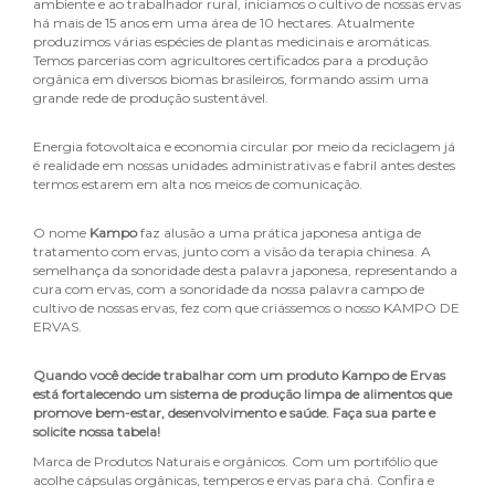
ambiente e ao trabalhador rural, iniciamos o cultivo de nossas ervas
há mais de 15 anos em uma área de 10 hectares. Atualmente
produzimos várias espécies de plantas medicinais e aromáticas.
Temos parcerias com agricultores certificados para a produção
orgânica em diversos biomas brasileiros, formando assim uma
grande rede de produção sustentável.
Energia fotovoltaica e economia circular por meio da reciclagem já
é realidade em nossas unidades administrativas e fabril antes destes
termos estarem em alta nos meios de comunicação.
O nome
Kampo
faz alusão a uma prática japonesa antiga de
tratamento com ervas, junto com a visão da terapia chinesa. A
semelhança da sonoridade desta palavra japonesa, representando a
cura com ervas, com a sonoridade da nossa palavra campo de
cultivo de nossas ervas, fez com que criássemos o nosso KAMPO DE
ERVAS.
Quando você decide trabalhar com um produto Kampo de Ervas
está fortalecendo um sistema de produção limpa de alimentos que
promove bem-estar, desenvolvimento e saúde. Faça sua parte e
solicite nossa tabela!
Marca de Produtos Naturais e orgânicos. Com um portifólio que
acolhe cápsulas orgânicas, temperos e ervas para chá. Confira e