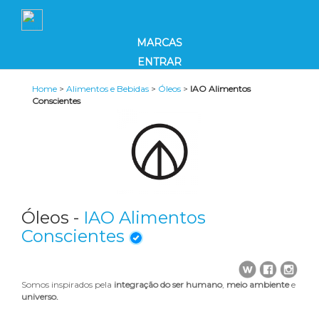
MARCAS
ENTRAR
Home
>
Alimentos e Bebidas
>
Óleos
>
IAO Alimentos
Conscientes
Óleos -
IAO Alimentos
Conscientes
Somos inspirados pela
integração do ser humano
,
meio ambiente
e
universo.