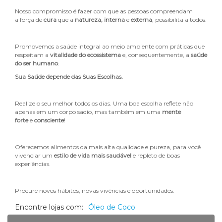
Nosso compromisso é fazer com que as pessoas compreendam
a
força de
cura
que a
natureza, interna
e
externa
, possibilita a todos.
Promovemos a saúde integral ao meio ambiente com práticas que
respeitam a
vitalidade do ecossistema
e, consequentemente, a
saúde
do ser humano
.
Sua Saúde depende das Suas Escolhas.
Realize o seu melhor todos os dias. Uma boa escolha reflete não
apenas em um corpo sadio, mas também em uma
mente
forte
e
consciente
!
Oferecemos alimentos da mais alta qualidade e pureza, para você
vivenciar um
estilo de vida mais saudável
e repleto de boas
experiências.
Procure novos hábitos, novas vivências e oportunidades.
Encontre lojas com:
Óleo de Coco