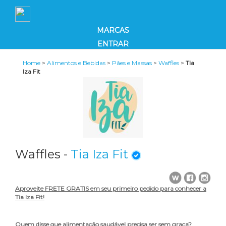
MARCAS
ENTRAR
Home
>
Alimentos e Bebidas
>
Pães e Massas
>
Waffles
>
Tia
Iza Fit
Waffles -
Tia Iza Fit
Aproveite FRETE GRATIS em seu primeiro pedido para conhecer a
Tia Iza Fit!
Quem disse que alimentação saudável precisa ser sem graça?