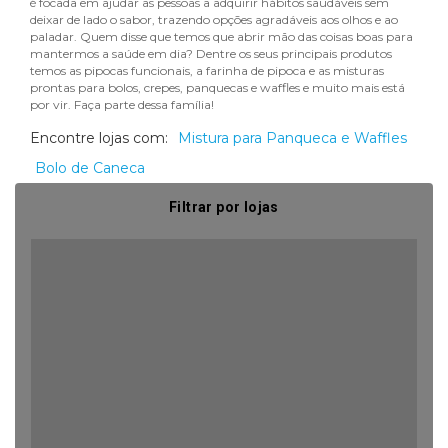
é focada em ajudar as pessoas a adquirir hábitos saudáveis sem
deixar de lado o sabor, trazendo opções agradáveis aos olhos e ao
paladar. Quem disse que temos que abrir mão das coisas boas para
mantermos a saúde em dia? Dentre os seus principais produtos
temos as pipocas funcionais, a farinha de pipoca e as misturas
prontas para bolos, crepes, panquecas e waffles e muito mais está
por vir. Faça parte dessa família!
Encontre lojas com:
Mistura para Panqueca e Waffles
Bolo de Caneca