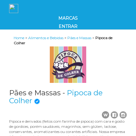
MARCAS
ENTRAR
Home
>
Alimentos e Bebidas
>
Pães e Massas
>
Pipoca de
Colher
Pães e Massas -
Pipoca de
Colher
Pipoca e derivados (feitos com farinha de pipoca) com cara e gosto
de gordices, porém saudáveis, magrinhos, sem glúten, lactose,
conservantes, aromatizantes ou corantes artificiais. Nossa empresa