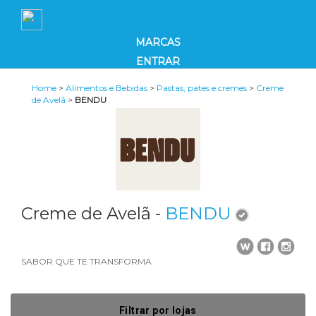
MARCAS
ENTRAR
Home
>
Alimentos e Bebidas
>
Pastas, pates e cremes
>
Creme
de Avelã
>
BENDU
Creme de Avelã -
BENDU
SABOR QUE TE TRANSFORMA