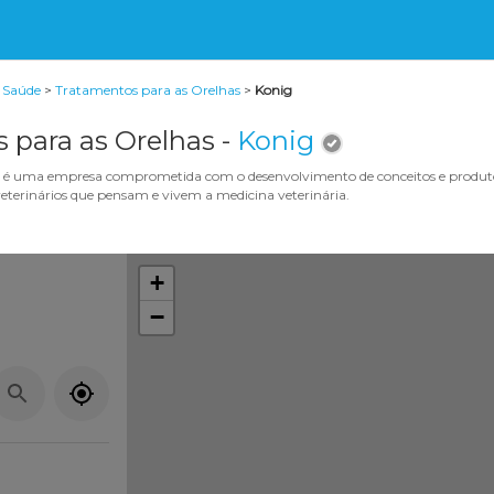
e Saúde
>
Tratamentos para as Orelhas
>
Konig
 para as Orelhas -
Konig
a, é uma empresa comprometida com o desenvolvimento de conceitos e produt
veterinários que pensam e vivem a medicina veterinária.