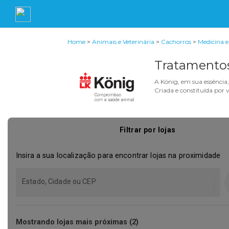
Home
>
Animais e Veterinária
>
Cachorros
>
Medicina 
Tratamentos
A König, em sua essênci
Criada e constituída por 