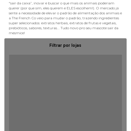
“sair da caixa”, inovar e buscar o que mais os animais poderiam
querer (por que sim, eles querem e ELES escolhem!). O mercado já
sente a necessidade de elevar o padrão de alimentação dos animais e
a The French Co veio para mudar o padrão, trazendo ingredientes
super selecionados: extratos herbais, extratos de frutas e vegetais,
prebióticos, sabores, texturas... Tudo novo pro seu mascote sair da
mesmice!