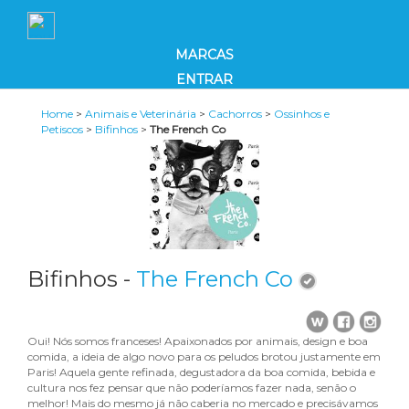
MARCAS
ENTRAR
Home
>
Animais e Veterinária
>
Cachorros
>
Ossinhos e
Petiscos
>
Bifinhos
>
The French Co
Bifinhos -
The French Co
Oui! Nós somos franceses! Apaixonados por animais, design e boa
comida, a ideia de algo novo para os peludos brotou justamente em
Paris! Aquela gente refinada, degustadora da boa comida, bebida e
cultura nos fez pensar que não poderíamos fazer nada, senão o
melhor! Mais do mesmo já não caberia no mercado e precisávamos