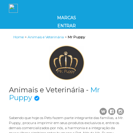
MARCAS
ENTRAR
Home
>
Animais e Veterinária
>
Mr Puppy
Animais e Veterinária -
Mr
Puppy
Sabendo que hoje os Pets fazem parte integrante das famílias, a Mr.
Puppy, procura imprimir em seus produtos exclusivos e, entre os
demais comercializados por nós, a harmonia e a integração da
maravilhosa simbiose entre humano e Pet. Nós da Mr. Puppy,