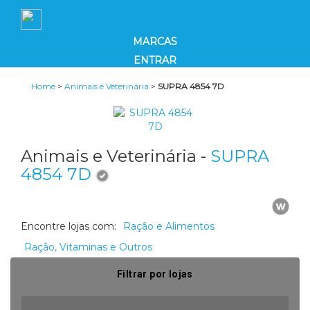
MARCAS
ENTRAR
Home
>
Animais e Veterinária
>
SUPRA 4854 7D
Animais e Veterinária -
SUPRA
4854 7D
Encontre lojas com:
Ração e Alimentos
Ração, Vitaminas e Outros