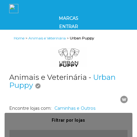
MARCAS
ENTRAR
Home
>
Animais e Veterinária
>
Urban Puppy
Animais e Veterinária -
Urban
Puppy
Encontre lojas com:
Caminhas e Outros