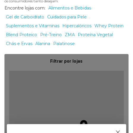
os consumidores tanto desejam.
Encontre lojas com:
Alimentos e Bebidas
Gel de Carboidrato
Cuidados para Pele
Suplementos e Vitaminas
Hipercalóricos
Whey Protein
Blend Proteico
Pré-Treino
ZMA
Proteína Vegetal
Chás e Ervas
Alanina
Palatinose