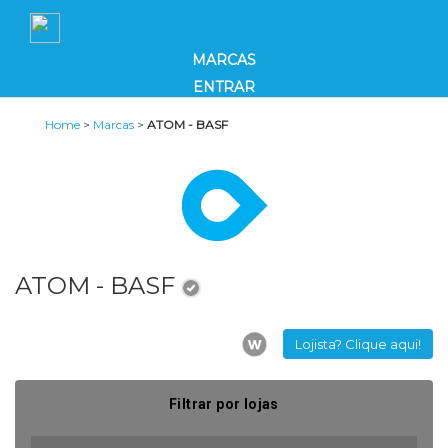
MARCAS
ENTRAR
Home
>
Marcas
>
ATOM - BASF
ATOM - BASF
Lojista? Clique aqui!