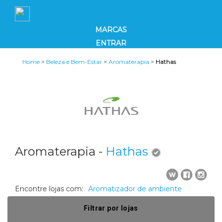
MARCAS
ENTRAR
Home
>
Beleza e Bem-Estar
>
Aromaterapia
>
Hathas
Aromaterapia -
Hathas
Encontre lojas com:
Aromatizador de ambiente