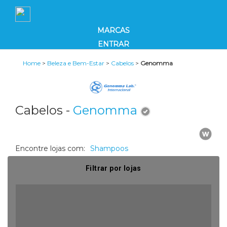
MARCAS
ENTRAR
Home
>
Beleza e Bem-Estar
>
Cabelos
>
Genomma
Cabelos -
Genomma
Encontre lojas com:
Shampoos