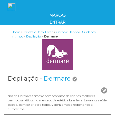
MARCAS
ENTRAR
Home
>
Beleza e Bem-Estar
>
Corpo e Banho
>
Cuidados
Íntimos
>
Depilação
>
Dermare
Depilação -
Dermare
Nós da Dermare temos o compromisso de criar os melhores
dermocosméticos no mercado da estética brasileira. Levamos saúde,
beleza, bem estar para todos, valorizamos e respeitando a
autoestima.