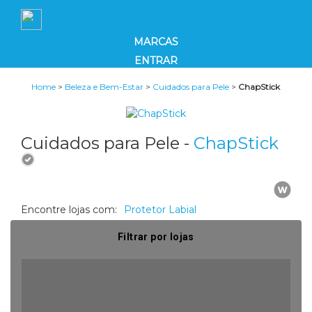
MARCAS
ENTRAR
Home
>
Beleza e Bem-Estar
>
Cuidados para Pele
>
ChapStick
Cuidados para Pele -
ChapStick
Encontre lojas com:
Protetor Labial