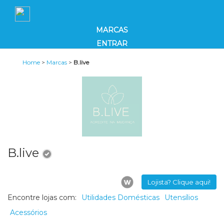
MARCAS
ENTRAR
Home
>
Marcas
>
B.live
B.live
Lojista? Clique aqui!
Encontre lojas com:
Utilidades Domésticas
Utensílios
Acessórios