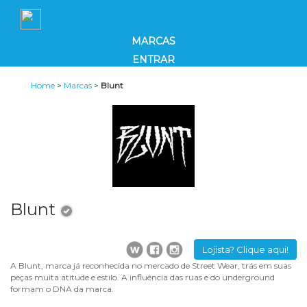
MARCAS
ENTRAR
Home
>
Marcas
>
Blunt
Blunt
Lojista? Clique aqui!
A Blunt, marca já reconhecida no mercado de Street Wear, trás em suas
peças muita atitude e estilo. A influência das ruas e do underground
formam o DNA da marca.