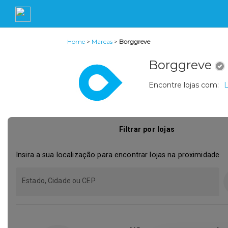
Home
>
Marcas
>
Borggreve
Borggreve
Encontre lojas com:
L