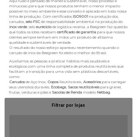
Aqui tudo é pensado de maneira sustentável, nosso processo é
minucioso para que nossos produtos tenham o menor impacto
possível no meio ambiente e esse conceito é aplicado em toda nossa
linha de produção. Com certificados
ISO9001
na produção dos
canudos,
selo FSC
de responsabilidade ambiental na produção do
inox verde
, selo
eureciclo
de logística reversa, a Beegreen faz questão
que todos os lotes recebam
certificado de garantia
para que nossos
clientes sempre tenham em mãos um produto de altíssima
qualidade e sustentáveis de verdade.
O resultado do nosso esforço apareceu recentemento quando o
canudo de inox da Beegreen foi eleito o melhor do Brasil.
Auxiliamos as pessoas a praticar hábitos mais saudáveis e
ecológicos com uma linha completa de produtos reutilizáveis que
facilitam a transição para uma vida sem plásticos descartáveis,
como:
Canudos
de Aço Inox,
Copos
Reutilizáveis,
Acessórios
para carregar
seus utensílios duráveis,
Ecobags
,
Sacos reutilizáveis
para granel,
frutas, verduras e pães e
Sacolas de Renda
modelo
Netbag
.