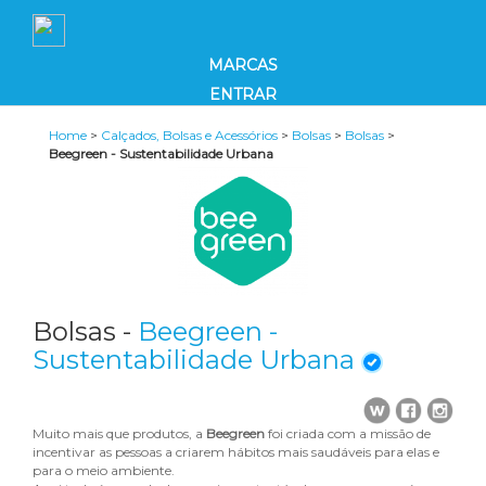
MARCAS
ENTRAR
Home
>
Calçados, Bolsas e Acessórios
>
Bolsas
>
Bolsas
>
Beegreen - Sustentabilidade Urbana
Bolsas -
Beegreen -
Sustentabilidade Urbana
Muito mais que produtos, a
Beegreen
foi criada com a missão de
incentivar as pessoas a criarem hábitos mais saudáveis para elas e
para o meio ambiente.