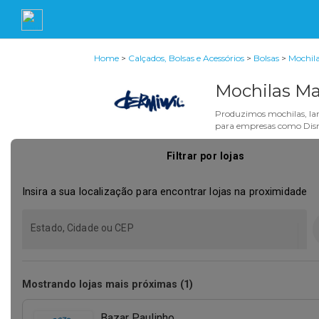
Home
>
Calçados, Bolsas e Acessórios
>
Bolsas
>
Mochila
Mochilas Ma
Produzimos mochilas, lanc
para empresas como Disne