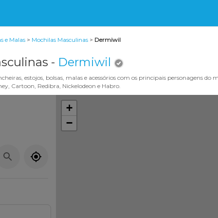
s e Malas
>
Mochilas Masculinas
>
Dermiwil
sculinas -
Dermiwil
heiras, estojos, bolsas, malas e acessórios com os principais personagens do m
y, Cartoon, Redibra, Nickelodeon e Habro.