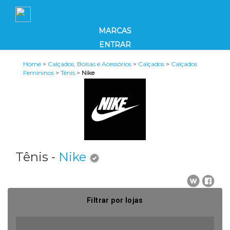
MARCAS
ENTRAR
Home
>
Calçados, Bolsas e Acessórios
>
Calçados
>
Calçados
Femininos
>
Tênis
>
Nike
Tênis -
Nike