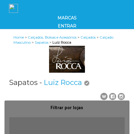
MARCAS
ENTRAR
Home
>
Calçados, Bolsas e Acessórios
>
Calçados
>
Calçado
Masculino
>
Sapatos
>
Luiz Rocca
Sapatos -
Luiz Rocca