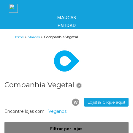
MARCAS
ENTRAR
Home
>
Marcas
>
Companhia Vegetal
Companhia Vegetal
Lojista? Clique aqui!
Encontre lojas com:
Veganos